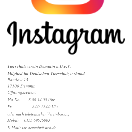
Tierschutzverein Demmin u.U.e.V.
Mitglied im Deutschen Tierschutzverbund
Randow 15
17109 Demmin
Öffnungszeiten:
Mo-Do. 8.00-14.00 Uhr
Fr. 8.00-12.00 Uhr
oder nach telefonischer Vereinbarung
Mobil: 0155 69515003
E-Mail: tsv-demmin@web.de